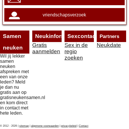
vriendschapsverzoek
Samen
Neukinformatie
Sexcontact
Partners
Gratis
Sex in de
Neukdate
neuken
aanmelden
regio
Wil jij lekker
zoeken
samen
neuken
afspreken met
een van onze
leden? Meld
je dan nu
gratis aan op
gratisneukensamen.nl
en kom direct
in contact met
hete leden.
© 2012 - 2026 |
sitemap
|
algemene voorwaarden
|
privacybeleid
|
Contact